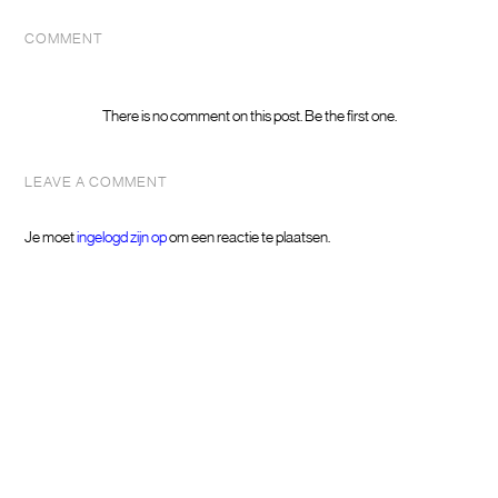
COMMENT
There is no comment on this post. Be the first one.
LEAVE A COMMENT
Je moet
ingelogd zijn op
om een reactie te plaatsen.