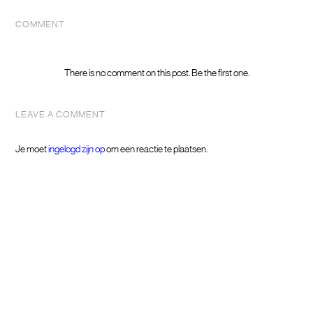
COMMENT
There is no comment on this post. Be the first one.
LEAVE A COMMENT
Je moet
ingelogd zijn op
om een reactie te plaatsen.