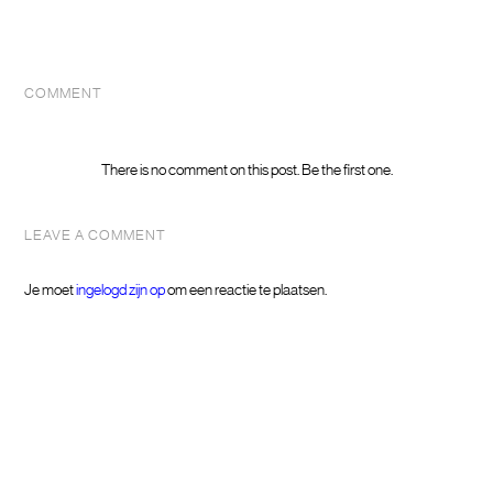
COMMENT
There is no comment on this post. Be the first one.
LEAVE A COMMENT
Je moet
ingelogd zijn op
om een reactie te plaatsen.